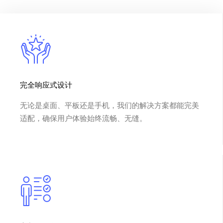
完全响应式设计
无论是桌面、平板还是手机，我们的解决方案都能完美
适配，确保用户体验始终流畅、无缝。