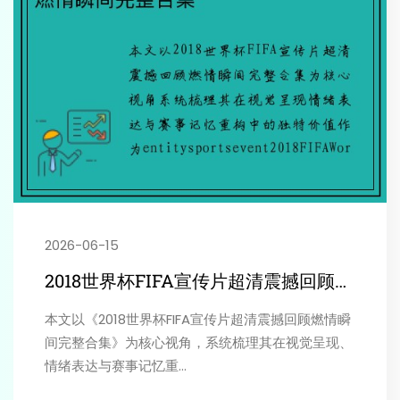
2026-06-15
2018世界杯FIFA宣传片超清震撼回顾燃
情瞬间完整合集
本文以《2018世界杯FIFA宣传片超清震撼回顾燃情瞬
间完整合集》为核心视角，系统梳理其在视觉呈现、
情绪表达与赛事记忆重...