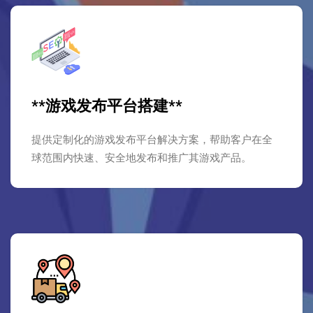
**游戏发布平台搭建**
提供定制化的游戏发布平台解决方案，帮助客户在全
球范围内快速、安全地发布和推广其游戏产品。