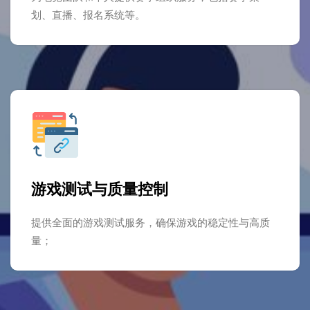
划、直播、报名系统等。
游戏测试与质量控制
提供全面的游戏测试服务，确保游戏的稳定性与高质
量；