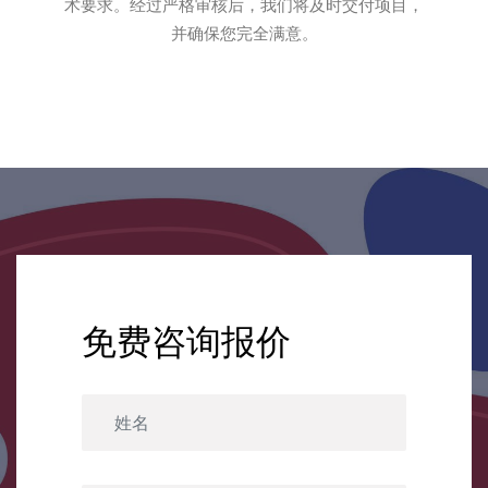
术要求。经过严格审核后，我们将及时交付项目，
并确保您完全满意。
免费咨询报价