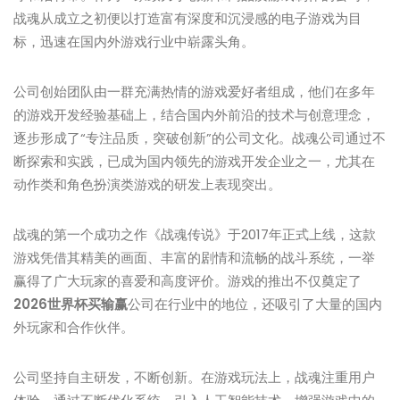
战魂从成立之初便以打造富有深度和沉浸感的电子游戏为目
标，迅速在国内外游戏行业中崭露头角。
公司创始团队由一群充满热情的游戏爱好者组成，他们在多年
的游戏开发经验基础上，结合国内外前沿的技术与创意理念，
逐步形成了“专注品质，突破创新”的公司文化。战魂公司通过不
断探索和实践，已成为国内领先的游戏开发企业之一，尤其在
动作类和角色扮演类游戏的研发上表现突出。
战魂的第一个成功之作《战魂传说》于2017年正式上线，这款
游戏凭借其精美的画面、丰富的剧情和流畅的战斗系统，一举
赢得了广大玩家的喜爱和高度评价。游戏的推出不仅奠定了
2026世界杯买输赢
公司在行业中的地位，还吸引了大量的国内
外玩家和合作伙伴。
公司坚持自主研发，不断创新。在游戏玩法上，战魂注重用户