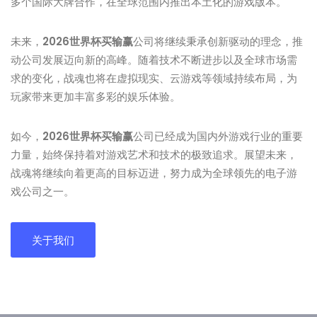
多个国际大牌合作，在全球范围内推出本土化的游戏版本。
未来，
2026世界杯买输赢
公司将继续秉承创新驱动的理念，推
动公司发展迈向新的高峰。随着技术不断进步以及全球市场需
求的变化，战魂也将在虚拟现实、云游戏等领域持续布局，为
玩家带来更加丰富多彩的娱乐体验。
如今，
2026世界杯买输赢
公司已经成为国内外游戏行业的重要
力量，始终保持着对游戏艺术和技术的极致追求。展望未来，
战魂将继续向着更高的目标迈进，努力成为全球领先的电子游
戏公司之一。
关于我们