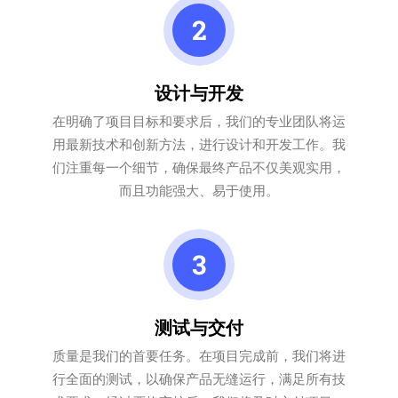
2
设计与开发
在明确了项目目标和要求后，我们的专业团队将运
用最新技术和创新方法，进行设计和开发工作。我
们注重每一个细节，确保最终产品不仅美观实用，
而且功能强大、易于使用。
3
测试与交付
质量是我们的首要任务。在项目完成前，我们将进
行全面的测试，以确保产品无缝运行，满足所有技