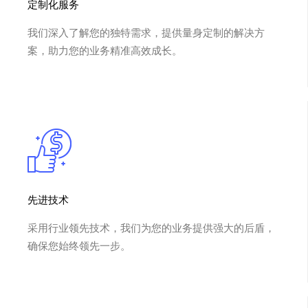
定制化服务
我们深入了解您的独特需求，提供量身定制的解决方
案，助力您的业务精准高效成长。
先进技术
采用行业领先技术，我们为您的业务提供强大的后盾，
确保您始终领先一步。