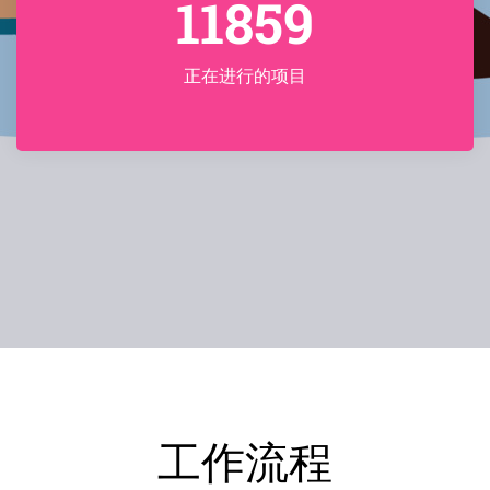
11859
正在进行的项目
工作流程